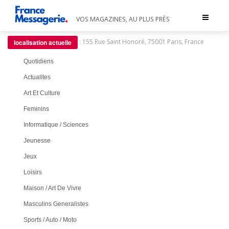
Toggle
VOS MAGAZINES, AU PLUS PRÈS
navigat
:
155 Rue Saint Honoré, 75001 Paris, France
localisation actuelle
Quotidiens
Actualites
Art Et Culture
Feminins
Informatique / Sciences
Jeunesse
Jeux
Loisirs
Maison / Art De Vivre
Masculins Generalistes
Sports / Auto / Moto