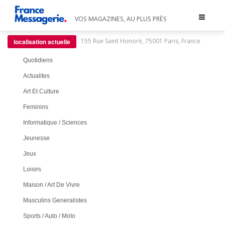
Toggle
VOS MAGAZINES, AU PLUS PRÈS
navigat
:
155 Rue Saint Honoré, 75001 Paris, France
localisation actuelle
Quotidiens
Actualites
Art Et Culture
Feminins
Informatique / Sciences
Jeunesse
Jeux
Loisirs
Maison / Art De Vivre
Masculins Generalistes
Sports / Auto / Moto