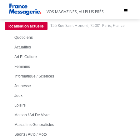
Toggle
VOS MAGAZINES, AU PLUS PRÈS
navigat
:
155 Rue Saint Honoré, 75001 Paris, France
localisation actuelle
Quotidiens
Actualites
Art Et Culture
Feminins
Informatique / Sciences
Jeunesse
Jeux
Loisirs
Maison / Art De Vivre
Masculins Generalistes
Sports / Auto / Moto