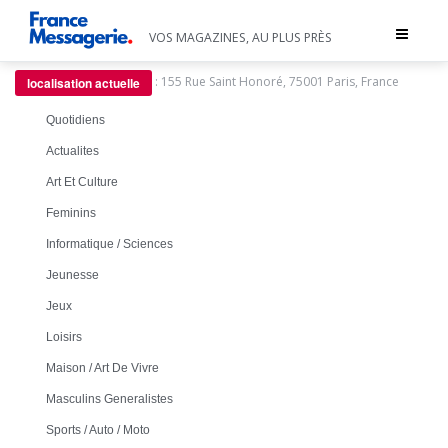
Toggle
VOS MAGAZINES, AU PLUS PRÈS
navigat
:
155 Rue Saint Honoré, 75001 Paris, France
localisation actuelle
Quotidiens
Actualites
Art Et Culture
Feminins
Informatique / Sciences
Jeunesse
Jeux
Loisirs
Maison / Art De Vivre
Masculins Generalistes
Sports / Auto / Moto