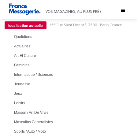
Toggle
VOS MAGAZINES, AU PLUS PRÈS
navigat
:
155 Rue Saint Honoré, 75001 Paris, France
localisation actuelle
Quotidiens
Actualites
Art Et Culture
Feminins
Informatique / Sciences
Jeunesse
Jeux
Loisirs
Maison / Art De Vivre
Masculins Generalistes
Sports / Auto / Moto