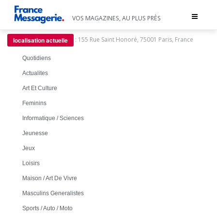
Toggle
VOS MAGAZINES, AU PLUS PRÈS
navigat
:
155 Rue Saint Honoré, 75001 Paris, France
localisation actuelle
Quotidiens
Actualites
Art Et Culture
Feminins
Informatique / Sciences
Jeunesse
Jeux
Loisirs
Maison / Art De Vivre
Masculins Generalistes
Sports / Auto / Moto