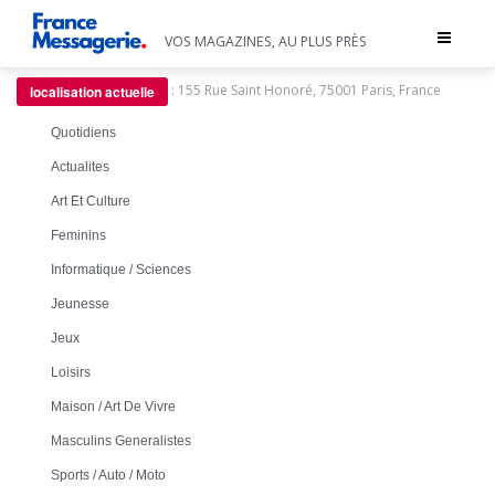
Toggle
VOS MAGAZINES, AU PLUS PRÈS
navigat
:
155 Rue Saint Honoré, 75001 Paris, France
localisation actuelle
Quotidiens
Actualites
Art Et Culture
Feminins
Informatique / Sciences
Jeunesse
Jeux
Loisirs
Maison / Art De Vivre
Masculins Generalistes
Sports / Auto / Moto