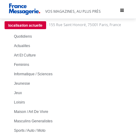
Toggle
VOS MAGAZINES, AU PLUS PRÈS
navigat
:
155 Rue Saint Honoré, 75001 Paris, France
localisation actuelle
Quotidiens
Actualites
Art Et Culture
Feminins
Informatique / Sciences
Jeunesse
Jeux
Loisirs
Maison / Art De Vivre
Masculins Generalistes
Sports / Auto / Moto