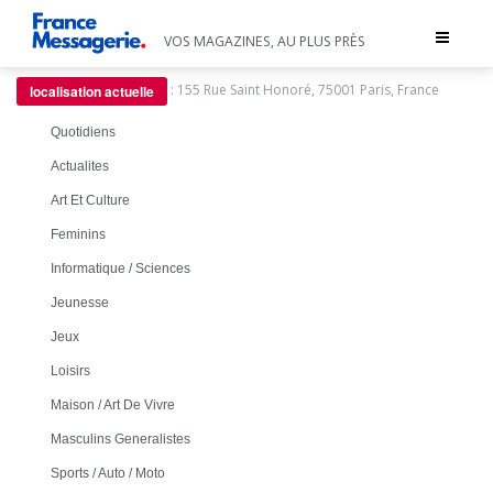
Toggle
VOS MAGAZINES, AU PLUS PRÈS
navigat
:
155 Rue Saint Honoré, 75001 Paris, France
localisation actuelle
Quotidiens
Actualites
Art Et Culture
Feminins
Informatique / Sciences
Jeunesse
Jeux
Loisirs
Maison / Art De Vivre
Masculins Generalistes
Sports / Auto / Moto