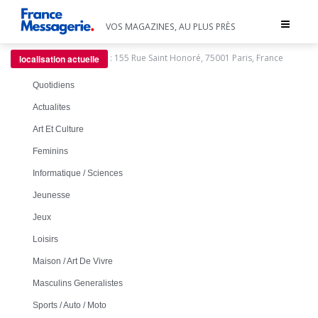
Toggle
VOS MAGAZINES, AU PLUS PRÈS
navigat
:
155 Rue Saint Honoré, 75001 Paris, France
localisation actuelle
Quotidiens
Actualites
Art Et Culture
Feminins
Informatique / Sciences
Jeunesse
Jeux
Loisirs
Maison / Art De Vivre
Masculins Generalistes
Sports / Auto / Moto