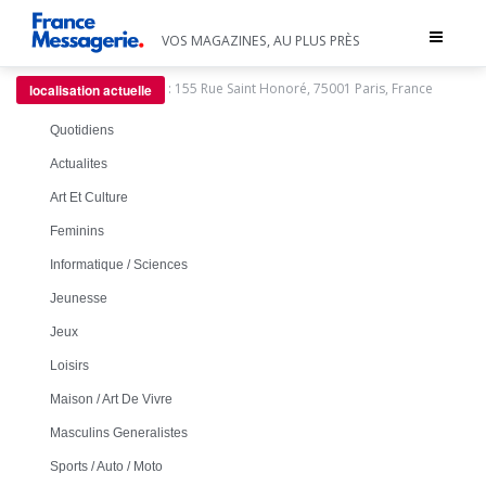
Toggle
VOS MAGAZINES, AU PLUS PRÈS
navigat
:
155 Rue Saint Honoré, 75001 Paris, France
localisation actuelle
Quotidiens
Actualites
Art Et Culture
Feminins
Informatique / Sciences
Jeunesse
Jeux
Loisirs
Maison / Art De Vivre
Masculins Generalistes
Sports / Auto / Moto