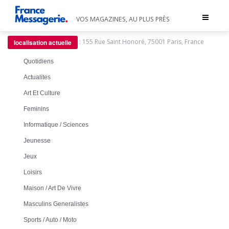
Toggle
VOS MAGAZINES, AU PLUS PRÈS
navigat
:
155 Rue Saint Honoré, 75001 Paris, France
localisation actuelle
Quotidiens
Actualites
Art Et Culture
Feminins
Informatique / Sciences
Jeunesse
Jeux
Loisirs
Maison / Art De Vivre
Masculins Generalistes
Sports / Auto / Moto