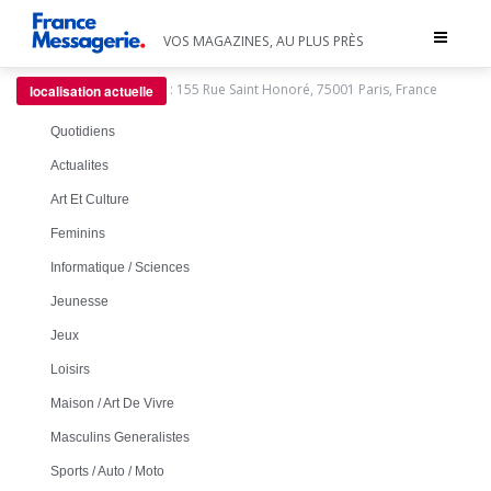
Toggle
VOS MAGAZINES, AU PLUS PRÈS
navigat
:
155 Rue Saint Honoré, 75001 Paris, France
localisation actuelle
Quotidiens
Actualites
Art Et Culture
Feminins
Informatique / Sciences
Jeunesse
Jeux
Loisirs
Maison / Art De Vivre
Masculins Generalistes
Sports / Auto / Moto