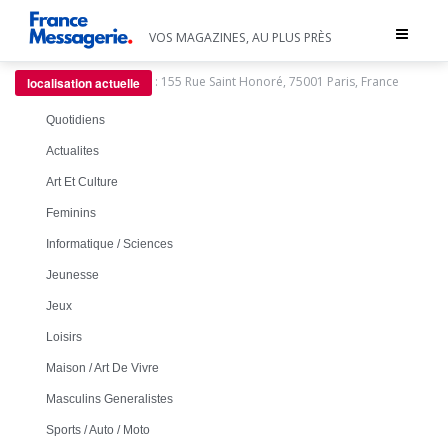
Toggle
VOS MAGAZINES, AU PLUS PRÈS
navigat
:
155 Rue Saint Honoré, 75001 Paris, France
localisation actuelle
Quotidiens
Actualites
Art Et Culture
Feminins
Informatique / Sciences
Jeunesse
Jeux
Loisirs
Maison / Art De Vivre
Masculins Generalistes
Sports / Auto / Moto