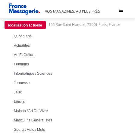
Toggle
VOS MAGAZINES, AU PLUS PRÈS
navigat
:
155 Rue Saint Honoré, 75001 Paris, France
localisation actuelle
Quotidiens
Actualites
Art Et Culture
Feminins
Informatique / Sciences
Jeunesse
Jeux
Loisirs
Maison / Art De Vivre
Masculins Generalistes
Sports / Auto / Moto