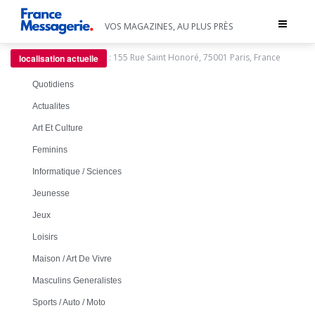
Toggle
VOS MAGAZINES, AU PLUS PRÈS
navigat
:
155 Rue Saint Honoré, 75001 Paris, France
localisation actuelle
Quotidiens
Actualites
Art Et Culture
Feminins
Informatique / Sciences
Jeunesse
Jeux
Loisirs
Maison / Art De Vivre
Masculins Generalistes
Sports / Auto / Moto