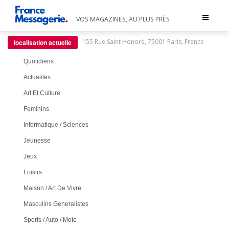
Toggle
VOS MAGAZINES, AU PLUS PRÈS
navigat
:
155 Rue Saint Honoré, 75001 Paris, France
localisation actuelle
Quotidiens
Actualites
Art Et Culture
Feminins
Informatique / Sciences
Jeunesse
Jeux
Loisirs
Maison / Art De Vivre
Masculins Generalistes
Sports / Auto / Moto