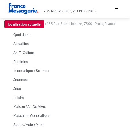
Toggle
VOS MAGAZINES, AU PLUS PRÈS
navigat
:
155 Rue Saint Honoré, 75001 Paris, France
localisation actuelle
Quotidiens
Actualites
Art Et Culture
Feminins
Informatique / Sciences
Jeunesse
Jeux
Loisirs
Maison / Art De Vivre
Masculins Generalistes
Sports / Auto / Moto