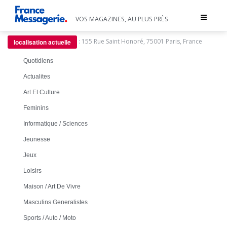
Toggle
VOS MAGAZINES, AU PLUS PRÈS
navigat
:
155 Rue Saint Honoré, 75001 Paris, France
localisation actuelle
Quotidiens
Actualites
Art Et Culture
Feminins
Informatique / Sciences
Jeunesse
Jeux
Loisirs
Maison / Art De Vivre
Masculins Generalistes
Sports / Auto / Moto