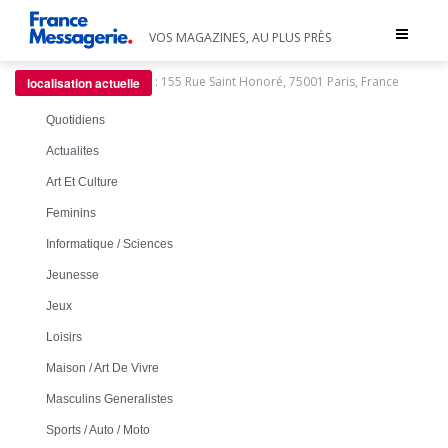
Toggle
VOS MAGAZINES, AU PLUS PRÈS
navigat
:
155 Rue Saint Honoré, 75001 Paris, France
localisation actuelle
Quotidiens
Actualites
Art Et Culture
Feminins
Informatique / Sciences
Jeunesse
Jeux
Loisirs
Maison / Art De Vivre
Masculins Generalistes
Sports / Auto / Moto