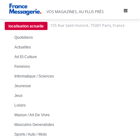
Toggle
VOS MAGAZINES, AU PLUS PRÈS
navigat
:
155 Rue Saint Honoré, 75001 Paris, France
localisation actuelle
Quotidiens
Actualites
Art Et Culture
Feminins
Informatique / Sciences
Jeunesse
Jeux
Loisirs
Maison / Art De Vivre
Masculins Generalistes
Sports / Auto / Moto