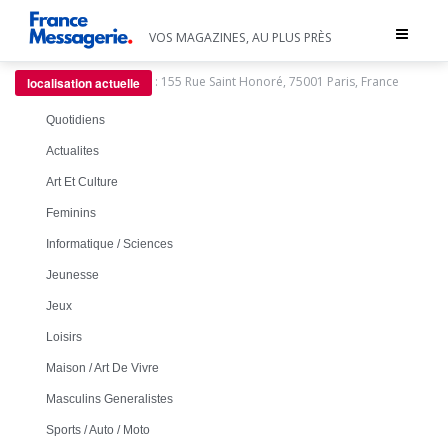
Toggle
VOS MAGAZINES, AU PLUS PRÈS
navigat
:
155 Rue Saint Honoré, 75001 Paris, France
localisation actuelle
Quotidiens
Actualites
Art Et Culture
Feminins
Informatique / Sciences
Jeunesse
Jeux
Loisirs
Maison / Art De Vivre
Masculins Generalistes
Sports / Auto / Moto