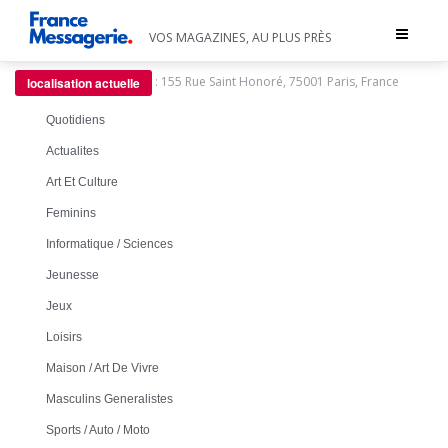
Toggle
VOS MAGAZINES, AU PLUS PRÈS
navigat
:
155 Rue Saint Honoré, 75001 Paris, France
localisation actuelle
Quotidiens
Actualites
Art Et Culture
Feminins
Informatique / Sciences
Jeunesse
Jeux
Loisirs
Maison / Art De Vivre
Masculins Generalistes
Sports / Auto / Moto