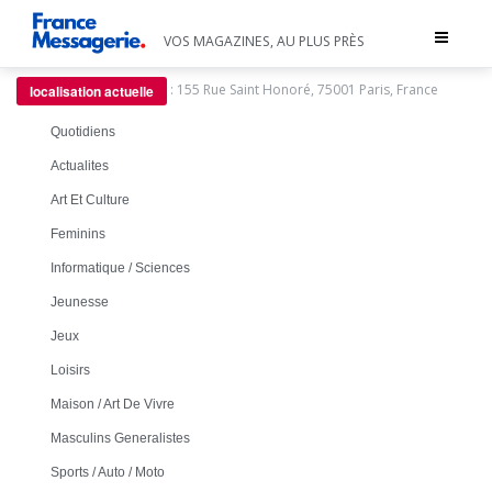
Toggle
VOS MAGAZINES, AU PLUS PRÈS
navigat
:
155 Rue Saint Honoré, 75001 Paris, France
localisation actuelle
Quotidiens
Actualites
Art Et Culture
Feminins
Informatique / Sciences
Jeunesse
Jeux
Loisirs
Maison / Art De Vivre
Masculins Generalistes
Sports / Auto / Moto