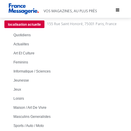
Toggle
VOS MAGAZINES, AU PLUS PRÈS
navigat
:
155 Rue Saint Honoré, 75001 Paris, France
localisation actuelle
Quotidiens
Actualites
Art Et Culture
Feminins
Informatique / Sciences
Jeunesse
Jeux
Loisirs
Maison / Art De Vivre
Masculins Generalistes
Sports / Auto / Moto