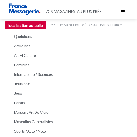
Toggle
VOS MAGAZINES, AU PLUS PRÈS
navigat
:
155 Rue Saint Honoré, 75001 Paris, France
localisation actuelle
Quotidiens
Actualites
Art Et Culture
Feminins
Informatique / Sciences
Jeunesse
Jeux
Loisirs
Maison / Art De Vivre
Masculins Generalistes
Sports / Auto / Moto