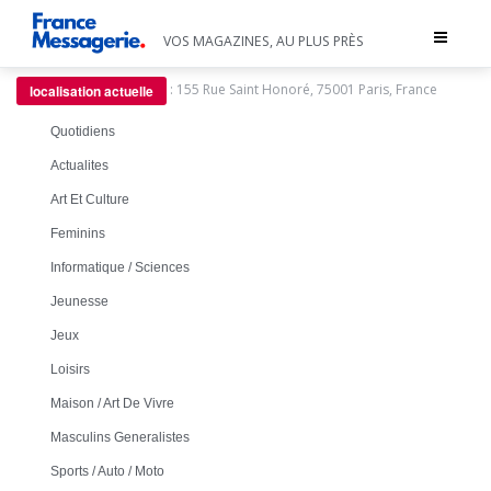
Toggle
VOS MAGAZINES, AU PLUS PRÈS
navigat
:
155 Rue Saint Honoré, 75001 Paris, France
localisation actuelle
Quotidiens
Actualites
Art Et Culture
Feminins
Informatique / Sciences
Jeunesse
Jeux
Loisirs
Maison / Art De Vivre
Masculins Generalistes
Sports / Auto / Moto