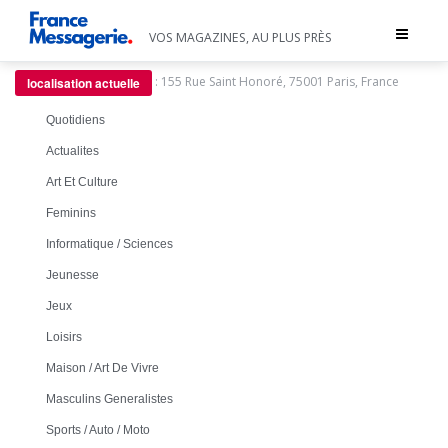
Toggle
VOS MAGAZINES, AU PLUS PRÈS
navigat
:
155 Rue Saint Honoré, 75001 Paris, France
localisation actuelle
Quotidiens
Actualites
Art Et Culture
Feminins
Informatique / Sciences
Jeunesse
Jeux
Loisirs
Maison / Art De Vivre
Masculins Generalistes
Sports / Auto / Moto