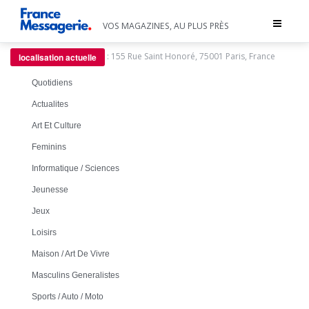
Toggle
VOS MAGAZINES, AU PLUS PRÈS
navigat
:
155 Rue Saint Honoré, 75001 Paris, France
localisation actuelle
Quotidiens
Actualites
Art Et Culture
Feminins
Informatique / Sciences
Jeunesse
Jeux
Loisirs
Maison / Art De Vivre
Masculins Generalistes
Sports / Auto / Moto