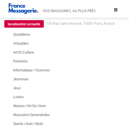
Toggle
VOS MAGAZINES, AU PLUS PRÈS
navigat
:
155 Rue Saint Honoré, 75001 Paris, France
localisation actuelle
Quotidiens
Actualites
Art Et Culture
Feminins
Informatique / Sciences
Jeunesse
Jeux
Loisirs
Maison / Art De Vivre
Masculins Generalistes
Sports / Auto / Moto