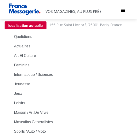
Toggle
VOS MAGAZINES, AU PLUS PRÈS
navigat
:
155 Rue Saint Honoré, 75001 Paris, France
localisation actuelle
Quotidiens
Actualites
Art Et Culture
Feminins
Informatique / Sciences
Jeunesse
Jeux
Loisirs
Maison / Art De Vivre
Masculins Generalistes
Sports / Auto / Moto