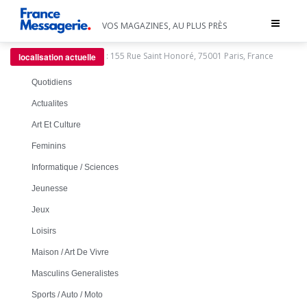
Toggle
VOS MAGAZINES, AU PLUS PRÈS
navigat
:
155 Rue Saint Honoré, 75001 Paris, France
localisation actuelle
Quotidiens
Actualites
Art Et Culture
Feminins
Informatique / Sciences
Jeunesse
Jeux
Loisirs
Maison / Art De Vivre
Masculins Generalistes
Sports / Auto / Moto