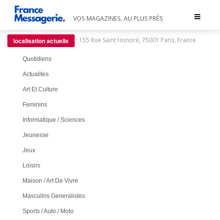
Toggle
VOS MAGAZINES, AU PLUS PRÈS
navigat
:
155 Rue Saint Honoré, 75001 Paris, France
localisation actuelle
Quotidiens
Actualites
Art Et Culture
Feminins
Informatique / Sciences
Jeunesse
Jeux
Loisirs
Maison / Art De Vivre
Masculins Generalistes
Sports / Auto / Moto