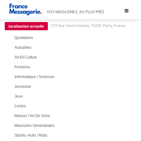
Toggle
VOS MAGAZINES, AU PLUS PRÈS
navigat
:
155 Rue Saint Honoré, 75001 Paris, France
localisation actuelle
Quotidiens
Actualites
Art Et Culture
Feminins
Informatique / Sciences
Jeunesse
Jeux
Loisirs
Maison / Art De Vivre
Masculins Generalistes
Sports / Auto / Moto