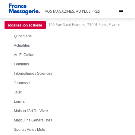
Toggle
VOS MAGAZINES, AU PLUS PRÈS
navigat
:
155 Rue Saint Honoré, 75001 Paris, France
localisation actuelle
Quotidiens
Actualites
Art Et Culture
Feminins
Informatique / Sciences
Jeunesse
Jeux
Loisirs
Maison / Art De Vivre
Masculins Generalistes
Sports / Auto / Moto