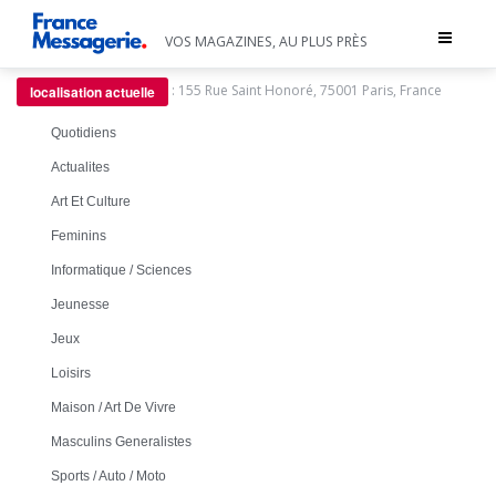
Toggle
VOS MAGAZINES, AU PLUS PRÈS
navigat
:
155 Rue Saint Honoré, 75001 Paris, France
localisation actuelle
Quotidiens
Actualites
Art Et Culture
Feminins
Informatique / Sciences
Jeunesse
Jeux
Loisirs
Maison / Art De Vivre
Masculins Generalistes
Sports / Auto / Moto