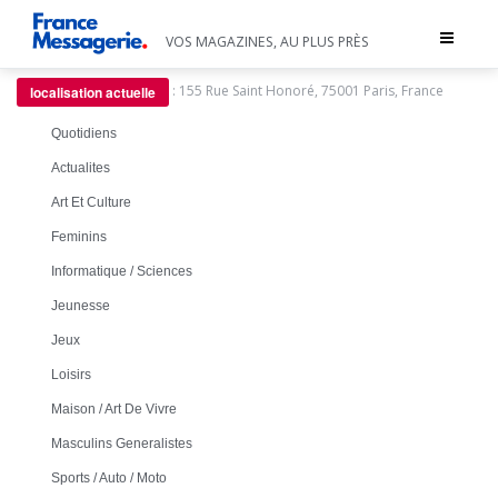
Toggle
VOS MAGAZINES, AU PLUS PRÈS
navigat
:
155 Rue Saint Honoré, 75001 Paris, France
localisation actuelle
Quotidiens
Actualites
Art Et Culture
Feminins
Informatique / Sciences
Jeunesse
Jeux
Loisirs
Maison / Art De Vivre
Masculins Generalistes
Sports / Auto / Moto