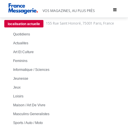
Toggle
VOS MAGAZINES, AU PLUS PRÈS
navigat
:
155 Rue Saint Honoré, 75001 Paris, France
localisation actuelle
Quotidiens
Actualites
Art Et Culture
Feminins
Informatique / Sciences
Jeunesse
Jeux
Loisirs
Maison / Art De Vivre
Masculins Generalistes
Sports / Auto / Moto