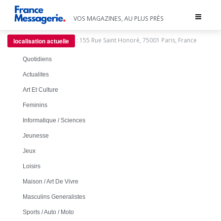
Toggle
VOS MAGAZINES, AU PLUS PRÈS
navigat
:
155 Rue Saint Honoré, 75001 Paris, France
localisation actuelle
Quotidiens
Actualites
Art Et Culture
Feminins
Informatique / Sciences
Jeunesse
Jeux
Loisirs
Maison / Art De Vivre
Masculins Generalistes
Sports / Auto / Moto