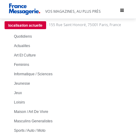
Toggle
VOS MAGAZINES, AU PLUS PRÈS
navigat
:
155 Rue Saint Honoré, 75001 Paris, France
localisation actuelle
Quotidiens
Actualites
Art Et Culture
Feminins
Informatique / Sciences
Jeunesse
Jeux
Loisirs
Maison / Art De Vivre
Masculins Generalistes
Sports / Auto / Moto