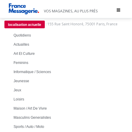
Toggle
VOS MAGAZINES, AU PLUS PRÈS
navigat
:
155 Rue Saint Honoré, 75001 Paris, France
localisation actuelle
Quotidiens
Actualites
Art Et Culture
Feminins
Informatique / Sciences
Jeunesse
Jeux
Loisirs
Maison / Art De Vivre
Masculins Generalistes
Sports / Auto / Moto