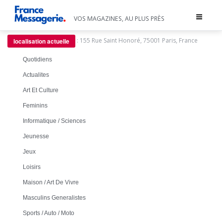
Toggle
VOS MAGAZINES, AU PLUS PRÈS
navigat
:
155 Rue Saint Honoré, 75001 Paris, France
localisation actuelle
Quotidiens
Actualites
Art Et Culture
Feminins
Informatique / Sciences
Jeunesse
Jeux
Loisirs
Maison / Art De Vivre
Masculins Generalistes
Sports / Auto / Moto