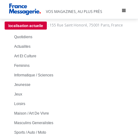
Toggle
VOS MAGAZINES, AU PLUS PRÈS
navigat
:
155 Rue Saint Honoré, 75001 Paris, France
localisation actuelle
Quotidiens
Actualites
Art Et Culture
Feminins
Informatique / Sciences
Jeunesse
Jeux
Loisirs
Maison / Art De Vivre
Masculins Generalistes
Sports / Auto / Moto