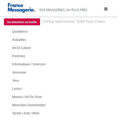
Toggle
VOS MAGAZINES, AU PLUS PRÈS
navigat
:
155 Rue Saint Honoré, 75001 Paris, France
localisation actuelle
Quotidiens
Actualites
Art Et Culture
Feminins
Informatique / Sciences
Jeunesse
Jeux
Loisirs
Maison / Art De Vivre
Masculins Generalistes
Sports / Auto / Moto