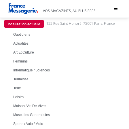
Toggle
VOS MAGAZINES, AU PLUS PRÈS
navigat
:
155 Rue Saint Honoré, 75001 Paris, France
localisation actuelle
Quotidiens
Actualites
Art Et Culture
Feminins
Informatique / Sciences
Jeunesse
Jeux
Loisirs
Maison / Art De Vivre
Masculins Generalistes
Sports / Auto / Moto