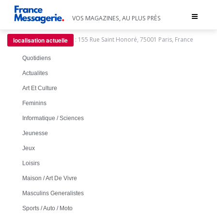
Toggle
VOS MAGAZINES, AU PLUS PRÈS
navigat
:
155 Rue Saint Honoré, 75001 Paris, France
localisation actuelle
Quotidiens
Actualites
Art Et Culture
Feminins
Informatique / Sciences
Jeunesse
Jeux
Loisirs
Maison / Art De Vivre
Masculins Generalistes
Sports / Auto / Moto