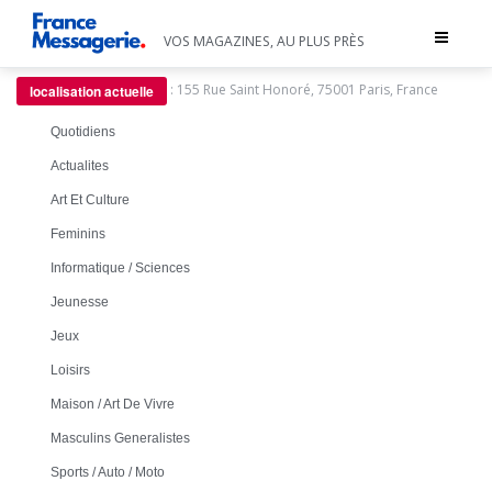
Toggle
VOS MAGAZINES, AU PLUS PRÈS
navigat
:
155 Rue Saint Honoré, 75001 Paris, France
localisation actuelle
Quotidiens
Actualites
Art Et Culture
Feminins
Informatique / Sciences
Jeunesse
Jeux
Loisirs
Maison / Art De Vivre
Masculins Generalistes
Sports / Auto / Moto