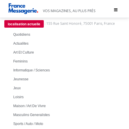
Toggle
VOS MAGAZINES, AU PLUS PRÈS
navigat
:
155 Rue Saint Honoré, 75001 Paris, France
localisation actuelle
Quotidiens
Actualites
Art Et Culture
Feminins
Informatique / Sciences
Jeunesse
Jeux
Loisirs
Maison / Art De Vivre
Masculins Generalistes
Sports / Auto / Moto