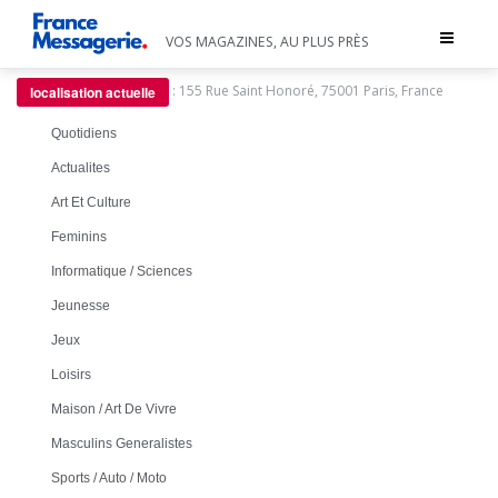
Toggle
VOS MAGAZINES, AU PLUS PRÈS
navigat
:
155 Rue Saint Honoré, 75001 Paris, France
localisation actuelle
Quotidiens
Actualites
Art Et Culture
Feminins
Informatique / Sciences
Jeunesse
Jeux
Loisirs
Maison / Art De Vivre
Masculins Generalistes
Sports / Auto / Moto