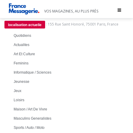
Toggle
VOS MAGAZINES, AU PLUS PRÈS
navigat
:
155 Rue Saint Honoré, 75001 Paris, France
localisation actuelle
Quotidiens
Actualites
Art Et Culture
Feminins
Informatique / Sciences
Jeunesse
Jeux
Loisirs
Maison / Art De Vivre
Masculins Generalistes
Sports / Auto / Moto